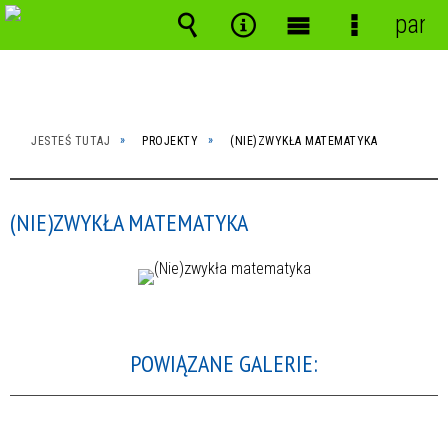
panel
Wyszukiwarka
Narzędzia
Menu
Menu
główne
szczegóło
JESTEŚ TUTAJ
PROJEKTY
(NIE)ZWYKŁA MATEMATYKA
(NIE)ZWYKŁA MATEMATYKA
POWIĄZANE GALERIE: