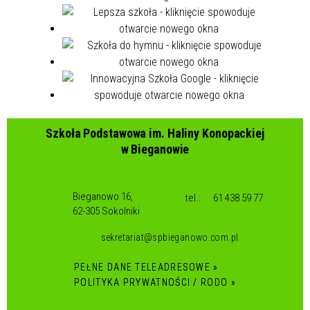
Szkoła Podstawowa im. Haliny Konopackiej
w Bieganowie
Bieganowo 16,
tel.:
61 438 59 77
62-305 Sokolniki
sekretariat@spbieganowo.com.pl
PEŁNE DANE TELEADRESOWE »
POLITYKA PRYWATNOŚCI / RODO »